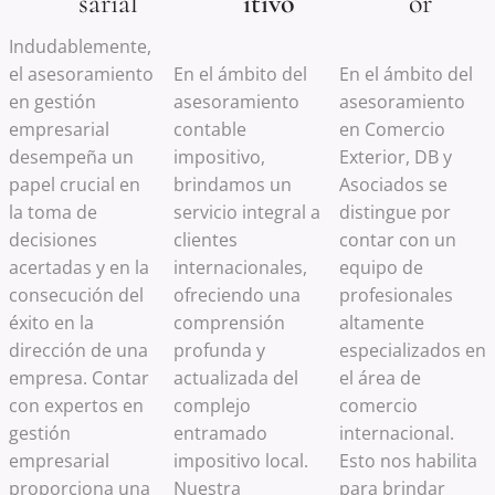
sarial
itivo
or
Indudablemente,
el asesoramiento
En el ámbito del
En el ámbito del
en gestión
asesoramiento
asesoramiento
empresarial
contable
en Comercio
desempeña un
impositivo,
Exterior, DB y
papel crucial en
brindamos un
Asociados se
la toma de
servicio integral a
distingue por
decisiones
clientes
contar con un
acertadas y en la
internacionales,
equipo de
consecución del
ofreciendo una
profesionales
éxito en la
comprensión
altamente
dirección de una
profunda y
especializados en
empresa. Contar
actualizada del
el área de
con expertos en
complejo
comercio
gestión
entramado
internacional.
empresarial
impositivo local.
Esto nos habilita
proporciona una
Nuestra
para brindar