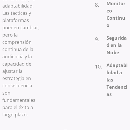
Monitor
adaptabilidad.
eo
Las tácticas y
Continu
plataformas
o
pueden cambiar,
pero la
Segurida
comprensión
d en la
continua de la
Nube
audiencia y la
capacidad de
Adaptabi
ajustar la
lidad a
estrategia en
las
consecuencia
Tendenci
son
as
fundamentales
para el éxito a
largo plazo.