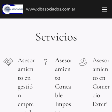
www.dbasociados.com.ar
Servicios
Asesor
Asesor
Asesor
amien
amien
amien
to en
to
to en
gestió
Conta
Comer
n
ble
cio
empre
Impos
Exteri