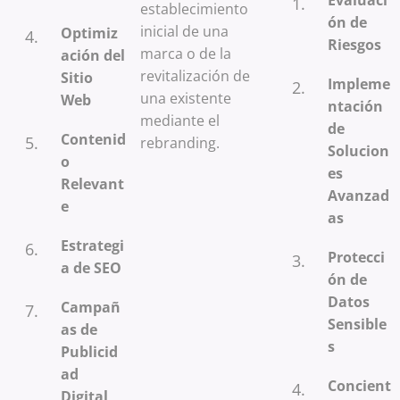
Evaluaci
establecimiento
ón de
inicial de una
Optimiz
Riesgos
marca o de la
ación del
revitalización de
Sitio
Impleme
una existente
Web
ntación
mediante el
de
Contenid
rebranding.
Solucion
o
es
Relevant
Avanzad
e
as
Estrategi
Protecci
a de SEO
ón de
Datos
Campañ
Sensible
as de
s
Publicid
ad
Concient
Digital