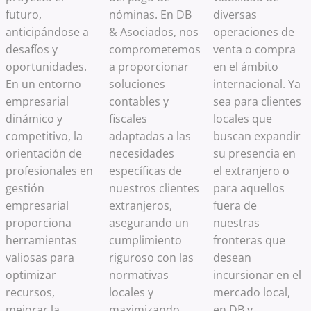
futuro,
nóminas. En DB
diversas
anticipándose a
& Asociados, nos
operaciones de
desafíos y
comprometemos
venta o compra
oportunidades.
a proporcionar
en el ámbito
En un entorno
soluciones
internacional. Ya
empresarial
contables y
sea para clientes
dinámico y
fiscales
locales que
competitivo, la
adaptadas a las
buscan expandir
orientación de
necesidades
su presencia en
profesionales en
específicas de
el extranjero o
gestión
nuestros clientes
para aquellos
empresarial
extranjeros,
fuera de
proporciona
asegurando un
nuestras
herramientas
cumplimiento
fronteras que
valiosas para
riguroso con las
desean
optimizar
normativas
incursionar en el
recursos,
locales y
mercado local,
mejorar la
maximizando
en DB y