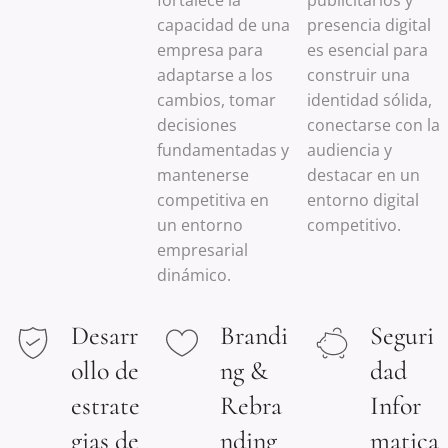
fortalece la
publicitarios y
capacidad de una
presencia digital
empresa para
es esencial para
adaptarse a los
construir una
cambios, tomar
identidad sólida,
decisiones
conectarse con la
fundamentadas y
audiencia y
mantenerse
destacar en un
competitiva en
entorno digital
un entorno
competitivo.
empresarial
dinámico.
Desarr
Brandi
Seguri
ollo de
ng &
dad
estrate
Rebra
Infor
gias de
nding
matica