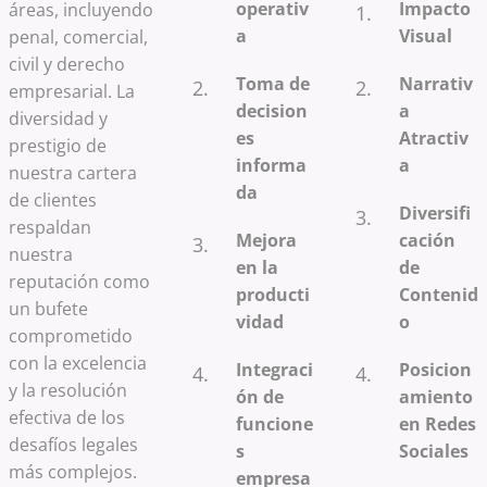
operativ
Impacto
áreas, incluyendo
a
Visual
penal, comercial,
civil y derecho
Toma de
Narrativ
empresarial. La
decision
a
diversidad y
es
Atractiv
prestigio de
informa
a
nuestra cartera
da
de clientes
Diversifi
respaldan
Mejora
cación
nuestra
en la
de
reputación como
producti
Contenid
un bufete
vidad
o
comprometido
con la excelencia
Integraci
Posicion
y la resolución
ón de
amiento
efectiva de los
funcione
en Redes
desafíos legales
s
Sociales
más complejos.
empresa