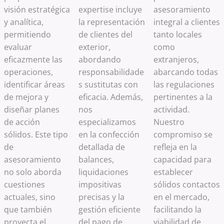
visión estratégica
expertise incluye
asesoramiento
y analítica,
la representación
integral a clientes
permitiendo
de clientes del
tanto locales
evaluar
exterior,
como
eficazmente las
abordando
extranjeros,
operaciones,
responsabilidade
abarcando todas
identificar áreas
s sustitutas con
las regulaciones
de mejora y
eficacia. Además,
pertinentes a la
diseñar planes
nos
actividad.
de acción
especializamos
Nuestro
sólidos. Este tipo
en la confección
compromiso se
de
detallada de
refleja en la
asesoramiento
balances,
capacidad para
no solo aborda
liquidaciones
establecer
cuestiones
impositivas
sólidos contactos
actuales, sino
precisas y la
en el mercado,
que también
gestión eficiente
facilitando la
proyecta el
del pago de
viabilidad de