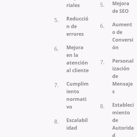
Mejora
riales
de SEO
Reducció
Aument
n de
o de
errores
Conversi
Mejora
ón
en la
Personal
atención
ización
al cliente
de
Cumplim
Mensaje
iento
s
normati
Estableci
vo
miento
Escalabil
de
idad
Autorida
d